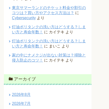
東京サマーランドのチケット料金や割引の
コツは？買い方やアクセス方法は？
に
Cybersecurity
より
灯油ポリタンクの洗い方はどうする？しま
い方と寿命年数！
に
カイテキ
より
灯油ポリタンクの洗い方はどうする？しま
い方と寿命年数！
に
まいこ
より
家の中にナメクジが出ない対策は？掃除と
侵入防止のコツ！
に
カイテキ
より
アーカイブ
2026年8月
2026年7月