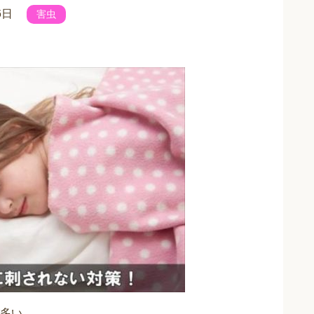
6日
害虫
多い