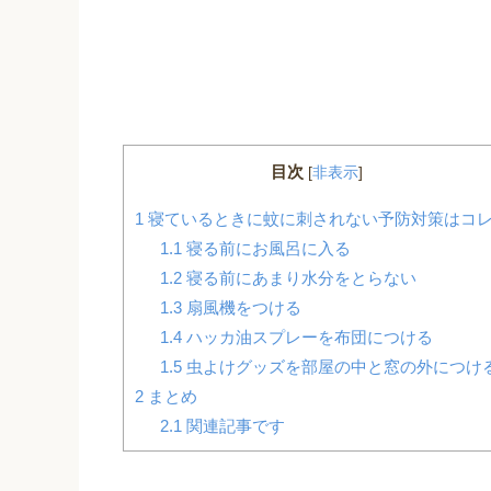
目次
[
非表示
]
1
寝ているときに蚊に刺されない予防対策はコ
1.1
寝る前にお風呂に入る
1.2
寝る前にあまり水分をとらない
1.3
扇風機をつける
1.4
ハッカ油スプレーを布団につける
1.5
虫よけグッズを部屋の中と窓の外につけ
2
まとめ
2.1
関連記事です