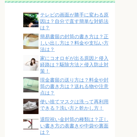
テレビの画面が勝手に変わる原
因は？自分で直す簡単な対処法
は？
簡易書留の封筒の書き方は？正
しい出し方は？料金や支払い方
法は？
家にコオロギが出る原因と侵入
経路は？駆除方法と侵入防止対
策！
現金書留の送り方は？料金や封
筒の書き方は？送れる物や注意
点は？
使い捨てマスクは洗って再利用
できる？洗い方と乾かし方！
退院祝い金封筒の種類は？正し
い書き方の表書きや中袋や裏面
は？