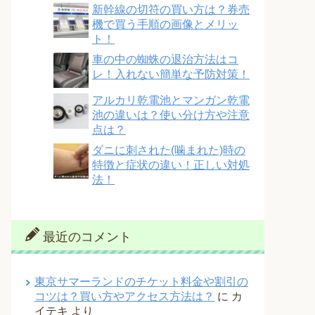
新幹線の切符の買い方は？券売
機で買う手順の画像とメリッ
ト！
車の中の蜘蛛の退治方法はコ
レ！入れない簡単な予防対策！
アルカリ乾電池とマンガン乾電
池の違いは？使い分け方や注意
点は？
ダニに刺された(噛まれた)時の
特徴と症状の違い！正しい対処
法！
最近のコメント
東京サマーランドのチケット料金や割引の
コツは？買い方やアクセス方法は？
に
カ
イテキ
より