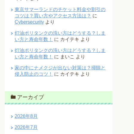
東京サマーランドのチケット料金や割引の
コツは？買い方やアクセス方法は？
に
Cybersecurity
より
灯油ポリタンクの洗い方はどうする？しま
い方と寿命年数！
に
カイテキ
より
灯油ポリタンクの洗い方はどうする？しま
い方と寿命年数！
に
まいこ
より
家の中にナメクジが出ない対策は？掃除と
侵入防止のコツ！
に
カイテキ
より
アーカイブ
2026年8月
2026年7月