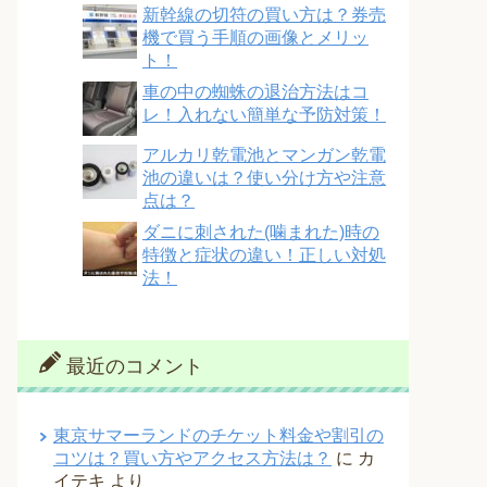
新幹線の切符の買い方は？券売
機で買う手順の画像とメリッ
ト！
車の中の蜘蛛の退治方法はコ
レ！入れない簡単な予防対策！
アルカリ乾電池とマンガン乾電
池の違いは？使い分け方や注意
点は？
ダニに刺された(噛まれた)時の
特徴と症状の違い！正しい対処
法！
最近のコメント
東京サマーランドのチケット料金や割引の
コツは？買い方やアクセス方法は？
に
カ
イテキ
より