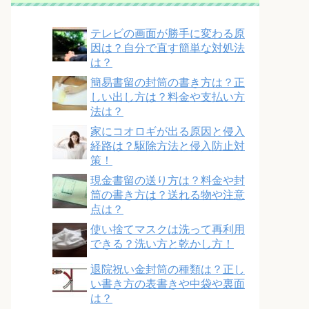
テレビの画面が勝手に変わる原
因は？自分で直す簡単な対処法
は？
簡易書留の封筒の書き方は？正
しい出し方は？料金や支払い方
法は？
家にコオロギが出る原因と侵入
経路は？駆除方法と侵入防止対
策！
現金書留の送り方は？料金や封
筒の書き方は？送れる物や注意
点は？
使い捨てマスクは洗って再利用
できる？洗い方と乾かし方！
退院祝い金封筒の種類は？正し
い書き方の表書きや中袋や裏面
は？