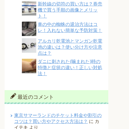
新幹線の切符の買い方は？券売
機で買う手順の画像とメリッ
ト！
車の中の蜘蛛の退治方法はコ
レ！入れない簡単な予防対策！
アルカリ乾電池とマンガン乾電
池の違いは？使い分け方や注意
点は？
ダニに刺された(噛まれた)時の
特徴と症状の違い！正しい対処
法！
最近のコメント
東京サマーランドのチケット料金や割引の
コツは？買い方やアクセス方法は？
に
カ
イテキ
より