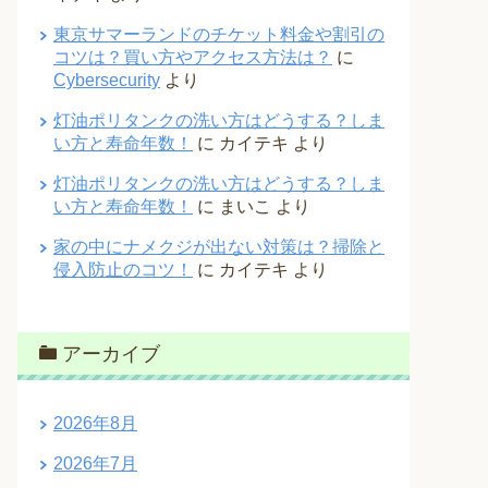
東京サマーランドのチケット料金や割引の
コツは？買い方やアクセス方法は？
に
Cybersecurity
より
灯油ポリタンクの洗い方はどうする？しま
い方と寿命年数！
に
カイテキ
より
灯油ポリタンクの洗い方はどうする？しま
い方と寿命年数！
に
まいこ
より
家の中にナメクジが出ない対策は？掃除と
侵入防止のコツ！
に
カイテキ
より
アーカイブ
2026年8月
2026年7月