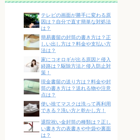
テレビの画面が勝手に変わる原
因は？自分で直す簡単な対処法
は？
簡易書留の封筒の書き方は？正
しい出し方は？料金や支払い方
法は？
家にコオロギが出る原因と侵入
経路は？駆除方法と侵入防止対
策！
現金書留の送り方は？料金や封
筒の書き方は？送れる物や注意
点は？
使い捨てマスクは洗って再利用
できる？洗い方と乾かし方！
退院祝い金封筒の種類は？正し
い書き方の表書きや中袋や裏面
は？