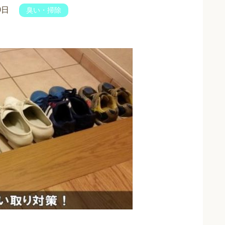
0日
臭い・掃除