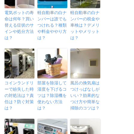
電気ポットの寿
軽自動車の白ナ
軽自動車の白ナ
命は何年？買い
ンバーは誰でも
ンバーの税金や
替える症状のサ
つけれる？種類
車検は？デメリ
インや処分方法
や料金ややり方
ットやメリット
は？
は？
は？
コインランドリ
部屋を除湿して
風呂の換気扇は
ーで紛失した時
湿度を下げるコ
つけっぱなしが
の対処法は？責
ツは？除湿機を
いい？効果的な
任は？防ぐ対策
使わない方法
つけ方や簡単な
は？
は？
掃除のコツは？