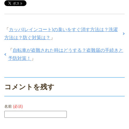
「
カッパ(レインコート)の臭いをすぐ消す方法は？洗濯
方法は？防ぐ対策は？
」
「
自転車が盗難された時はどうする？盗難届の手続きと
予防対策！
」
コメントを残す
名前
(必須)