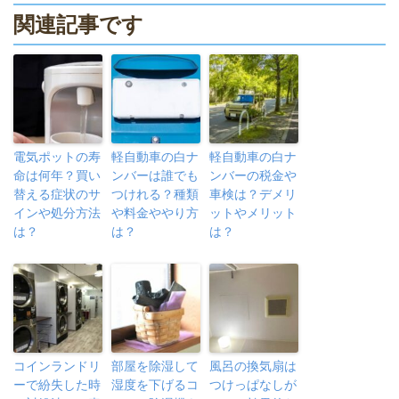
関連記事です
電気ポットの寿
軽自動車の白ナ
軽自動車の白ナ
命は何年？買い
ンバーは誰でも
ンバーの税金や
替える症状のサ
つけれる？種類
車検は？デメリ
インや処分方法
や料金ややり方
ットやメリット
は？
は？
は？
コインランドリ
部屋を除湿して
風呂の換気扇は
ーで紛失した時
湿度を下げるコ
つけっぱなしが