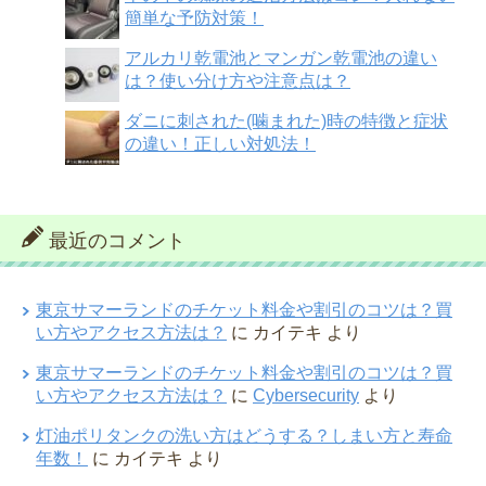
簡単な予防対策！
アルカリ乾電池とマンガン乾電池の違い
は？使い分け方や注意点は？
ダニに刺された(噛まれた)時の特徴と症状
の違い！正しい対処法！
最近のコメント
東京サマーランドのチケット料金や割引のコツは？買
い方やアクセス方法は？
に
カイテキ
より
東京サマーランドのチケット料金や割引のコツは？買
い方やアクセス方法は？
に
Cybersecurity
より
灯油ポリタンクの洗い方はどうする？しまい方と寿命
年数！
に
カイテキ
より