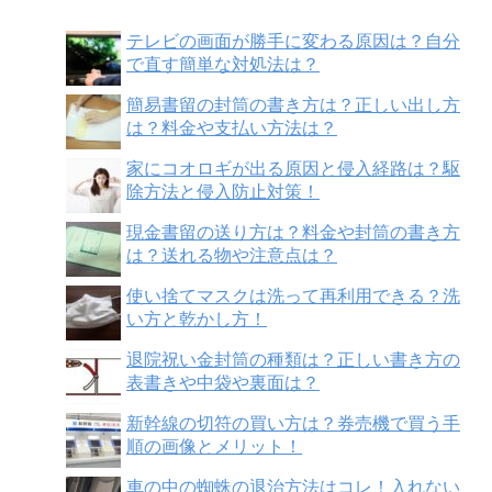
テレビの画面が勝手に変わる原因は？自分
で直す簡単な対処法は？
簡易書留の封筒の書き方は？正しい出し方
は？料金や支払い方法は？
家にコオロギが出る原因と侵入経路は？駆
除方法と侵入防止対策！
現金書留の送り方は？料金や封筒の書き方
は？送れる物や注意点は？
使い捨てマスクは洗って再利用できる？洗
い方と乾かし方！
退院祝い金封筒の種類は？正しい書き方の
表書きや中袋や裏面は？
新幹線の切符の買い方は？券売機で買う手
順の画像とメリット！
車の中の蜘蛛の退治方法はコレ！入れない