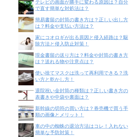
テレビの画面が勝手に変わる原因は？自分
で直す簡単な対処法は？
簡易書留の封筒の書き方は？正しい出し方
は？料金や支払い方法は？
家にコオロギが出る原因と侵入経路は？駆
除方法と侵入防止対策！
現金書留の送り方は？料金や封筒の書き方
は？送れる物や注意点は？
使い捨てマスクは洗って再利用できる？洗
い方と乾かし方！
退院祝い金封筒の種類は？正しい書き方の
表書きや中袋や裏面は？
新幹線の切符の買い方は？券売機で買う手
順の画像とメリット！
車の中の蜘蛛の退治方法はコレ！入れない
簡単な予防対策！