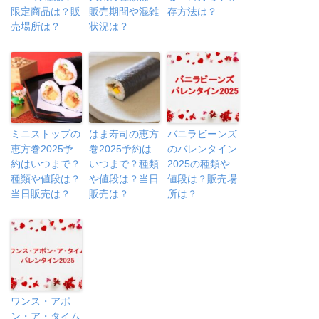
限定商品は？販
販売期間や混雑
存方法は？
売場所は？
状況は？
ミニストップの
はま寿司の恵方
バニラビーンズ
恵方巻2025予
巻2025予約は
のバレンタイン
約はいつまで？
いつまで？種類
2025の種類や
種類や値段は？
や値段は？当日
値段は？販売場
当日販売は？
販売は？
所は？
ワンス・アポ
ン・ア・タイム