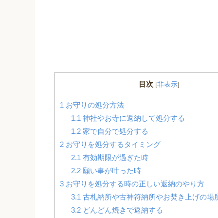
目次
[
非表示
]
1
お守りの処分方法
1.1
神社やお寺に返納して処分する
1.2
家で自分で処分する
2
お守りを処分するタイミング
2.1
有効期限が過ぎた時
2.2
願い事が叶った時
3
お守りを処分する時の正しい返納のやり方
3.1
古札納所や古神符納所やお焚き上げの場
3.2
どんどん焼きで返納する