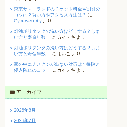
東京サマーランドのチケット料金や割引の
コツは？買い方やアクセス方法は？
に
Cybersecurity
より
灯油ポリタンクの洗い方はどうする？しま
い方と寿命年数！
に
カイテキ
より
灯油ポリタンクの洗い方はどうする？しま
い方と寿命年数！
に
まいこ
より
家の中にナメクジが出ない対策は？掃除と
侵入防止のコツ！
に
カイテキ
より
アーカイブ
2026年8月
2026年7月