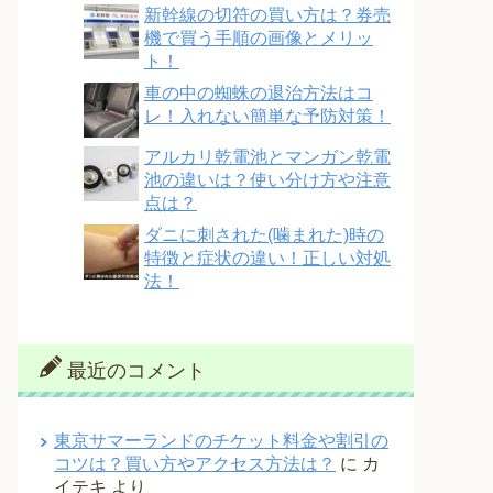
新幹線の切符の買い方は？券売
機で買う手順の画像とメリッ
ト！
車の中の蜘蛛の退治方法はコ
レ！入れない簡単な予防対策！
アルカリ乾電池とマンガン乾電
池の違いは？使い分け方や注意
点は？
ダニに刺された(噛まれた)時の
特徴と症状の違い！正しい対処
法！
最近のコメント
東京サマーランドのチケット料金や割引の
コツは？買い方やアクセス方法は？
に
カ
イテキ
より