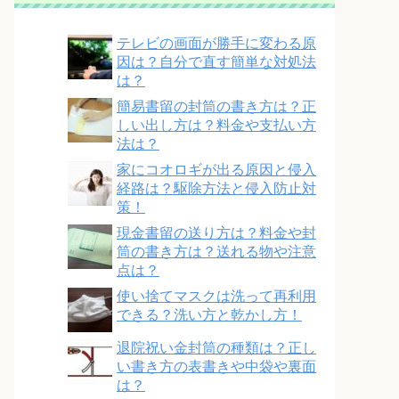
テレビの画面が勝手に変わる原
因は？自分で直す簡単な対処法
は？
簡易書留の封筒の書き方は？正
しい出し方は？料金や支払い方
法は？
家にコオロギが出る原因と侵入
経路は？駆除方法と侵入防止対
策！
現金書留の送り方は？料金や封
筒の書き方は？送れる物や注意
点は？
使い捨てマスクは洗って再利用
できる？洗い方と乾かし方！
退院祝い金封筒の種類は？正し
い書き方の表書きや中袋や裏面
は？