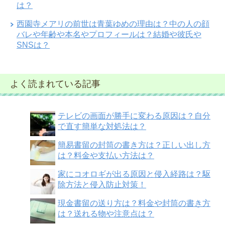
は？
西園寺メアリの前世は青葉ゆめの理由は？中の人の顔
バレや年齢や本名やプロフィールは？結婚や彼氏や
SNSは？
よく読まれている記事
テレビの画面が勝手に変わる原因は？自分
で直す簡単な対処法は？
簡易書留の封筒の書き方は？正しい出し方
は？料金や支払い方法は？
家にコオロギが出る原因と侵入経路は？駆
除方法と侵入防止対策！
現金書留の送り方は？料金や封筒の書き方
は？送れる物や注意点は？