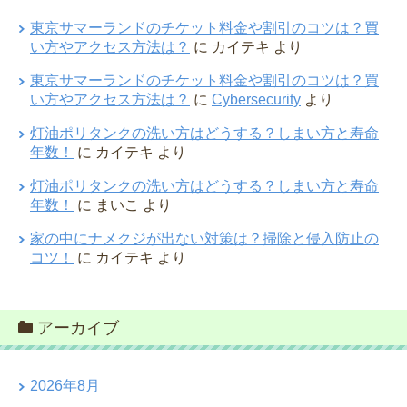
東京サマーランドのチケット料金や割引のコツは？買
い方やアクセス方法は？
に
カイテキ
より
東京サマーランドのチケット料金や割引のコツは？買
い方やアクセス方法は？
に
Cybersecurity
より
灯油ポリタンクの洗い方はどうする？しまい方と寿命
年数！
に
カイテキ
より
灯油ポリタンクの洗い方はどうする？しまい方と寿命
年数！
に
まいこ
より
家の中にナメクジが出ない対策は？掃除と侵入防止の
コツ！
に
カイテキ
より
アーカイブ
2026年8月