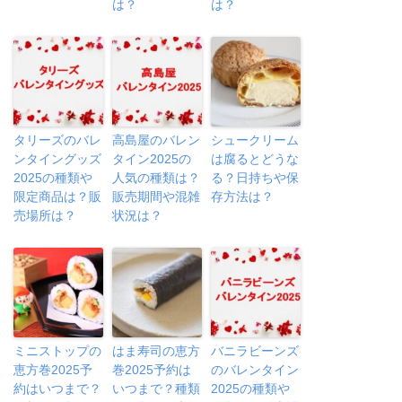
は？
は？
タリーズのバレ
高島屋のバレン
シュークリーム
ンタイングッズ
タイン2025の
は腐るとどうな
2025の種類や
人気の種類は？
る？日持ちや保
限定商品は？販
販売期間や混雑
存方法は？
売場所は？
状況は？
ミニストップの
はま寿司の恵方
バニラビーンズ
恵方巻2025予
巻2025予約は
のバレンタイン
約はいつまで？
いつまで？種類
2025の種類や