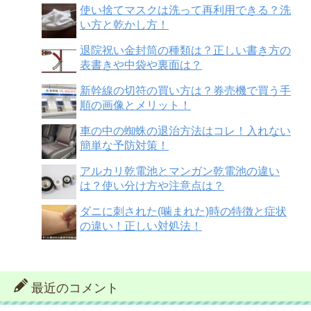
使い捨てマスクは洗って再利用できる？洗
い方と乾かし方！
退院祝い金封筒の種類は？正しい書き方の
表書きや中袋や裏面は？
新幹線の切符の買い方は？券売機で買う手
順の画像とメリット！
車の中の蜘蛛の退治方法はコレ！入れない
簡単な予防対策！
アルカリ乾電池とマンガン乾電池の違い
は？使い分け方や注意点は？
ダニに刺された(噛まれた)時の特徴と症状
の違い！正しい対処法！
最近のコメント