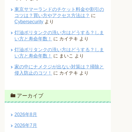
東京サマーランドのチケット料金や割引の
コツは？買い方やアクセス方法は？
に
Cybersecurity
より
灯油ポリタンクの洗い方はどうする？しま
い方と寿命年数！
に
カイテキ
より
灯油ポリタンクの洗い方はどうする？しま
い方と寿命年数！
に
まいこ
より
家の中にナメクジが出ない対策は？掃除と
侵入防止のコツ！
に
カイテキ
より
アーカイブ
2026年8月
2026年7月