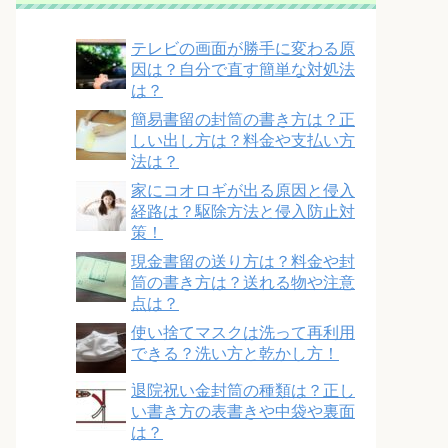
テレビの画面が勝手に変わる原
因は？自分で直す簡単な対処法
は？
簡易書留の封筒の書き方は？正
しい出し方は？料金や支払い方
法は？
家にコオロギが出る原因と侵入
経路は？駆除方法と侵入防止対
策！
現金書留の送り方は？料金や封
筒の書き方は？送れる物や注意
点は？
使い捨てマスクは洗って再利用
できる？洗い方と乾かし方！
退院祝い金封筒の種類は？正し
い書き方の表書きや中袋や裏面
は？