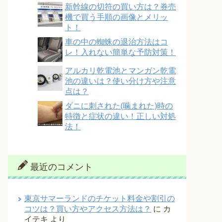
新幹線の切符の買い方は？券売
機で買う手順の画像とメリッ
ト！
車の中の蜘蛛の退治方法はコ
レ！入れない簡単な予防対策！
アルカリ乾電池とマンガン乾電
池の違いは？使い分け方や注意
点は？
ダニに刺された(噛まれた)時の
特徴と症状の違い！正しい対処
法！
最近のコメント
東京サマーランドのチケット料金や割引の
コツは？買い方やアクセス方法は？
に
カ
イテキ
より