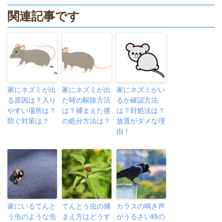
関連記事です
家にネズミが出
家にネズミが出
家にネズミがい
る原因は？入り
た時の駆除方法
るか確認方法
やすい場所は？
は？捕まえた後
は？対処法は？
防ぐ対策は？
の処分方法は？
放置がダメな理
由！
家にいるてんと
てんとう虫の捕
カラスの鳴き声
う虫のような虫
まえ方はどうす
がうるさい時の