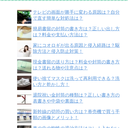
テレビの画面が勝手に変わる原因は？自分
で直す簡単な対処法は？
簡易書留の封筒の書き方は？正しい出し方
は？料金や支払い方法は？
家にコオロギが出る原因と侵入経路は？駆
除方法と侵入防止対策！
現金書留の送り方は？料金や封筒の書き方
は？送れる物や注意点は？
使い捨てマスクは洗って再利用できる？洗
い方と乾かし方！
退院祝い金封筒の種類は？正しい書き方の
表書きや中袋や裏面は？
新幹線の切符の買い方は？券売機で買う手
順の画像とメリット！