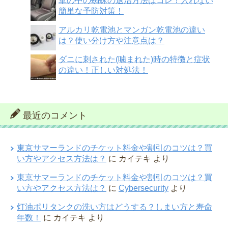
車の中の蜘蛛の退治方法はコレ！入れない
簡単な予防対策！
アルカリ乾電池とマンガン乾電池の違い
は？使い分け方や注意点は？
ダニに刺された(噛まれた)時の特徴と症状
の違い！正しい対処法！
最近のコメント
東京サマーランドのチケット料金や割引のコツは？買
い方やアクセス方法は？
に
カイテキ
より
東京サマーランドのチケット料金や割引のコツは？買
い方やアクセス方法は？
に
Cybersecurity
より
灯油ポリタンクの洗い方はどうする？しまい方と寿命
年数！
に
カイテキ
より