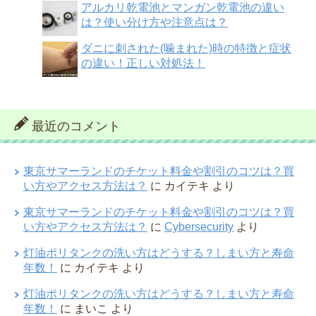
アルカリ乾電池とマンガン乾電池の違い
は？使い分け方や注意点は？
ダニに刺された(噛まれた)時の特徴と症状
の違い！正しい対処法！
最近のコメント
東京サマーランドのチケット料金や割引のコツは？買
い方やアクセス方法は？
に
カイテキ
より
東京サマーランドのチケット料金や割引のコツは？買
い方やアクセス方法は？
に
Cybersecurity
より
灯油ポリタンクの洗い方はどうする？しまい方と寿命
年数！
に
カイテキ
より
灯油ポリタンクの洗い方はどうする？しまい方と寿命
年数！
に
まいこ
より