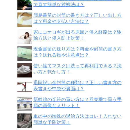
で直す簡単な対処法は？
簡易書留の封筒の書き方は？正しい出し方
は？料金や支払い方法は？
家にコオロギが出る原因と侵入経路は？駆
除方法と侵入防止対策！
現金書留の送り方は？料金や封筒の書き方
は？送れる物や注意点は？
使い捨てマスクは洗って再利用できる？洗
い方と乾かし方！
退院祝い金封筒の種類は？正しい書き方の
表書きや中袋や裏面は？
新幹線の切符の買い方は？券売機で買う手
順の画像とメリット！
車の中の蜘蛛の退治方法はコレ！入れない
簡単な予防対策！