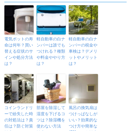
電気ポットの寿
軽自動車の白ナ
軽自動車の白ナ
命は何年？買い
ンバーは誰でも
ンバーの税金や
替える症状のサ
つけれる？種類
車検は？デメリ
インや処分方法
や料金ややり方
ットやメリット
は？
は？
は？
コインランドリ
部屋を除湿して
風呂の換気扇は
ーで紛失した時
湿度を下げるコ
つけっぱなしが
の対処法は？責
ツは？除湿機を
いい？効果的な
任は？防ぐ対策
使わない方法
つけ方や簡単な