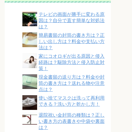
テレビの画面が勝手に変わる原
因は？自分で直す簡単な対処法
は？
簡易書留の封筒の書き方は？正
しい出し方は？料金や支払い方
法は？
家にコオロギが出る原因と侵入
経路は？駆除方法と侵入防止対
策！
現金書留の送り方は？料金や封
筒の書き方は？送れる物や注意
点は？
使い捨てマスクは洗って再利用
できる？洗い方と乾かし方！
退院祝い金封筒の種類は？正し
い書き方の表書きや中袋や裏面
は？