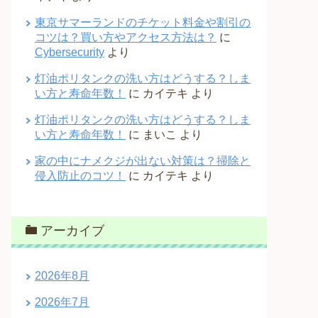
東京サマーランドのチケット料金や割引の
コツは？買い方やアクセス方法は？
に
Cybersecurity
より
灯油ポリタンクの洗い方はどうする？しま
い方と寿命年数！
に
カイテキ
より
灯油ポリタンクの洗い方はどうする？しま
い方と寿命年数！
に
まいこ
より
家の中にナメクジが出ない対策は？掃除と
侵入防止のコツ！
に
カイテキ
より
アーカイブ
2026年8月
2026年7月