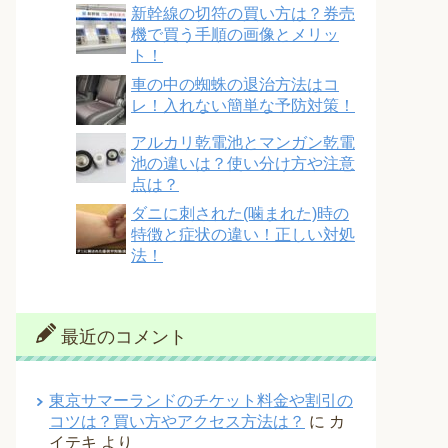
新幹線の切符の買い方は？券売
機で買う手順の画像とメリッ
ト！
車の中の蜘蛛の退治方法はコ
レ！入れない簡単な予防対策！
アルカリ乾電池とマンガン乾電
池の違いは？使い分け方や注意
点は？
ダニに刺された(噛まれた)時の
特徴と症状の違い！正しい対処
法！
最近のコメント
東京サマーランドのチケット料金や割引の
コツは？買い方やアクセス方法は？
に
カ
イテキ
より