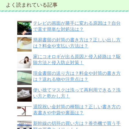
よく読まれている記事
テレビの画面が勝手に変わる原因は？自分
で直す簡単な対処法は？
簡易書留の封筒の書き方は？正しい出し方
は？料金や支払い方法は？
家にコオロギが出る原因と侵入経路は？駆
除方法と侵入防止対策！
現金書留の送り方は？料金や封筒の書き方
は？送れる物や注意点は？
使い捨てマスクは洗って再利用できる？洗
い方と乾かし方！
退院祝い金封筒の種類は？正しい書き方の
表書きや中袋や裏面は？
新幹線の切符の買い方は？券売機で買う手