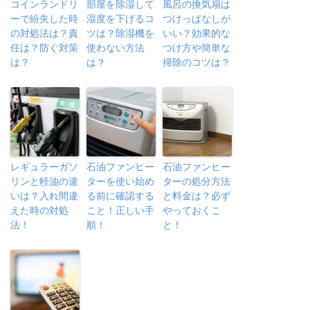
コインランドリ
部屋を除湿して
風呂の換気扇は
ーで紛失した時
湿度を下げるコ
つけっぱなしが
の対処法は？責
ツは？除湿機を
いい？効果的な
任は？防ぐ対策
使わない方法
つけ方や簡単な
は？
は？
掃除のコツは？
レギュラーガソ
石油ファンヒー
石油ファンヒー
リンと軽油の違
ターを使い始め
ターの処分方法
いは？入れ間違
る前に確認する
と料金は？必ず
えた時の対処
こと！正しい手
やっておくこ
法！
順！
と！