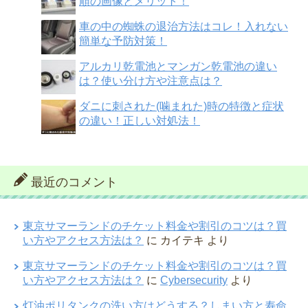
順の画像とメリット！
車の中の蜘蛛の退治方法はコレ！入れない
簡単な予防対策！
アルカリ乾電池とマンガン乾電池の違い
は？使い分け方や注意点は？
ダニに刺された(噛まれた)時の特徴と症状
の違い！正しい対処法！
最近のコメント
東京サマーランドのチケット料金や割引のコツは？買
い方やアクセス方法は？
に
カイテキ
より
東京サマーランドのチケット料金や割引のコツは？買
い方やアクセス方法は？
に
Cybersecurity
より
灯油ポリタンクの洗い方はどうする？しまい方と寿命