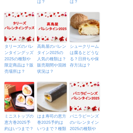
は？
は？
タリーズのバレ
高島屋のバレン
シュークリーム
ンタイングッズ
タイン2025の
は腐るとどうな
2025の種類や
人気の種類は？
る？日持ちや保
限定商品は？販
販売期間や混雑
存方法は？
売場所は？
状況は？
ミニストップの
はま寿司の恵方
バニラビーンズ
恵方巻2025予
巻2025予約は
のバレンタイン
約はいつまで？
いつまで？種類
2025の種類や