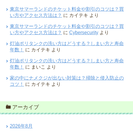
東京サマーランドのチケット料金や割引のコツは？買
い方やアクセス方法は？
に
カイテキ
より
東京サマーランドのチケット料金や割引のコツは？買
い方やアクセス方法は？
に
Cybersecurity
より
灯油ポリタンクの洗い方はどうする？しまい方と寿命
年数！
に
カイテキ
より
灯油ポリタンクの洗い方はどうする？しまい方と寿命
年数！
に
まいこ
より
家の中にナメクジが出ない対策は？掃除と侵入防止の
コツ！
に
カイテキ
より
アーカイブ
2026年8月