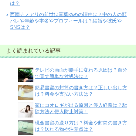
は？
西園寺メアリの前世は青葉ゆめの理由は？中の人の顔
バレや年齢や本名やプロフィールは？結婚や彼氏や
SNSは？
よく読まれている記事
テレビの画面が勝手に変わる原因は？自分
で直す簡単な対処法は？
簡易書留の封筒の書き方は？正しい出し方
は？料金や支払い方法は？
家にコオロギが出る原因と侵入経路は？駆
除方法と侵入防止対策！
現金書留の送り方は？料金や封筒の書き方
は？送れる物や注意点は？