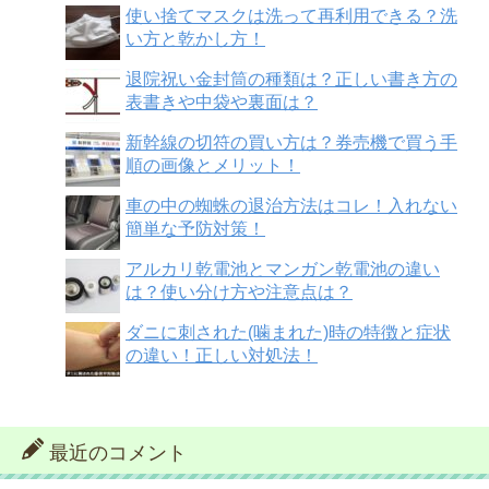
使い捨てマスクは洗って再利用できる？洗
い方と乾かし方！
退院祝い金封筒の種類は？正しい書き方の
表書きや中袋や裏面は？
新幹線の切符の買い方は？券売機で買う手
順の画像とメリット！
車の中の蜘蛛の退治方法はコレ！入れない
簡単な予防対策！
アルカリ乾電池とマンガン乾電池の違い
は？使い分け方や注意点は？
ダニに刺された(噛まれた)時の特徴と症状
の違い！正しい対処法！
最近のコメント