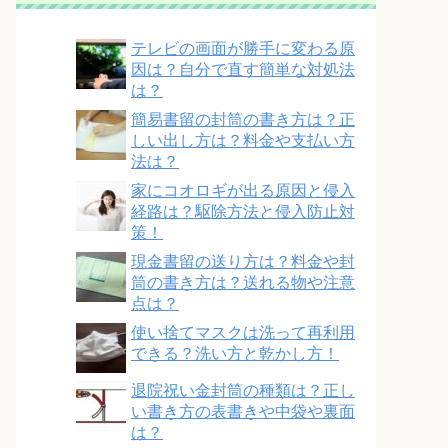
テレビの画面が勝手に変わる原
因は？自分で直す簡単な対処法
は？
簡易書留の封筒の書き方は？正
しい出し方は？料金や支払い方
法は？
家にコオロギが出る原因と侵入
経路は？駆除方法と侵入防止対
策！
現金書留の送り方は？料金や封
筒の書き方は？送れる物や注意
点は？
使い捨てマスクは洗って再利用
できる？洗い方と乾かし方！
退院祝い金封筒の種類は？正し
い書き方の表書きや中袋や裏面
は？