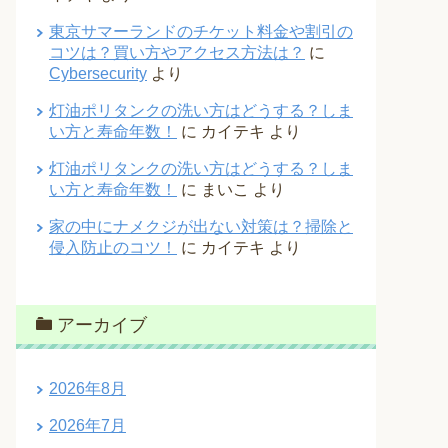
東京サマーランドのチケット料金や割引の
コツは？買い方やアクセス方法は？
に
Cybersecurity
より
灯油ポリタンクの洗い方はどうする？しま
い方と寿命年数！
に
カイテキ
より
灯油ポリタンクの洗い方はどうする？しま
い方と寿命年数！
に
まいこ
より
家の中にナメクジが出ない対策は？掃除と
侵入防止のコツ！
に
カイテキ
より
アーカイブ
2026年8月
2026年7月