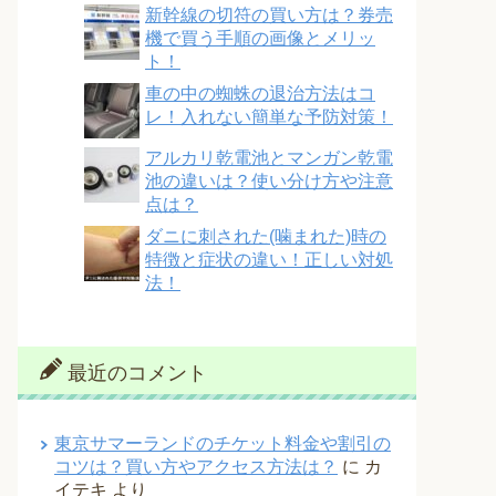
新幹線の切符の買い方は？券売
機で買う手順の画像とメリッ
ト！
車の中の蜘蛛の退治方法はコ
レ！入れない簡単な予防対策！
アルカリ乾電池とマンガン乾電
池の違いは？使い分け方や注意
点は？
ダニに刺された(噛まれた)時の
特徴と症状の違い！正しい対処
法！
最近のコメント
東京サマーランドのチケット料金や割引の
コツは？買い方やアクセス方法は？
に
カ
イテキ
より