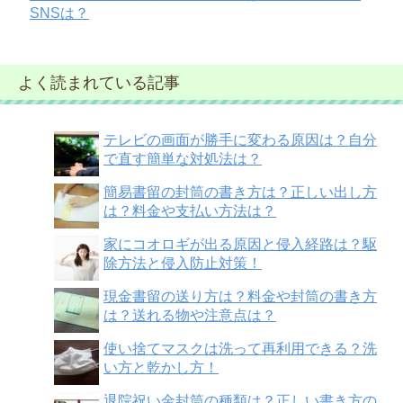
SNSは？
よく読まれている記事
テレビの画面が勝手に変わる原因は？自分
で直す簡単な対処法は？
簡易書留の封筒の書き方は？正しい出し方
は？料金や支払い方法は？
家にコオロギが出る原因と侵入経路は？駆
除方法と侵入防止対策！
現金書留の送り方は？料金や封筒の書き方
は？送れる物や注意点は？
使い捨てマスクは洗って再利用できる？洗
い方と乾かし方！
退院祝い金封筒の種類は？正しい書き方の