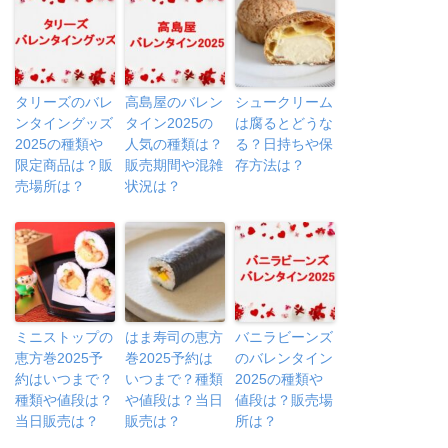
タリーズのバレ
高島屋のバレン
シュークリーム
ンタイングッズ
タイン2025の
は腐るとどうな
2025の種類や
人気の種類は？
る？日持ちや保
限定商品は？販
販売期間や混雑
存方法は？
売場所は？
状況は？
ミニストップの
はま寿司の恵方
バニラビーンズ
恵方巻2025予
巻2025予約は
のバレンタイン
約はいつまで？
いつまで？種類
2025の種類や
種類や値段は？
や値段は？当日
値段は？販売場
当日販売は？
販売は？
所は？