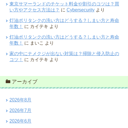
東京サマーランドのチケット料金や割引のコツは？買
い方やアクセス方法は？
に
Cybersecurity
より
灯油ポリタンクの洗い方はどうする？しまい方と寿命
年数！
に
カイテキ
より
灯油ポリタンクの洗い方はどうする？しまい方と寿命
年数！
に
まいこ
より
家の中にナメクジが出ない対策は？掃除と侵入防止の
コツ！
に
カイテキ
より
アーカイブ
2026年8月
2026年7月
2026年6月