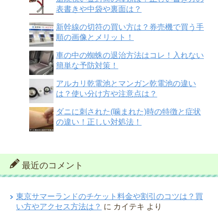
表書きや中袋や裏面は？
新幹線の切符の買い方は？券売機で買う手
順の画像とメリット！
車の中の蜘蛛の退治方法はコレ！入れない
簡単な予防対策！
アルカリ乾電池とマンガン乾電池の違い
は？使い分け方や注意点は？
ダニに刺された(噛まれた)時の特徴と症状
の違い！正しい対処法！
最近のコメント
東京サマーランドのチケット料金や割引のコツは？買
い方やアクセス方法は？
に
カイテキ
より