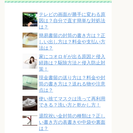
テレビの画面が勝手に変わる原
因は？自分で直す簡単な対処法
は？
簡易書留の封筒の書き方は？正
しい出し方は？料金や支払い方
法は？
家にコオロギが出る原因と侵入
経路は？駆除方法と侵入防止対
策！
現金書留の送り方は？料金や封
筒の書き方は？送れる物や注意
点は？
使い捨てマスクは洗って再利用
できる？洗い方と乾かし方！
退院祝い金封筒の種類は？正し
い書き方の表書きや中袋や裏面
は？