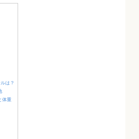
ールは？
地
と体重