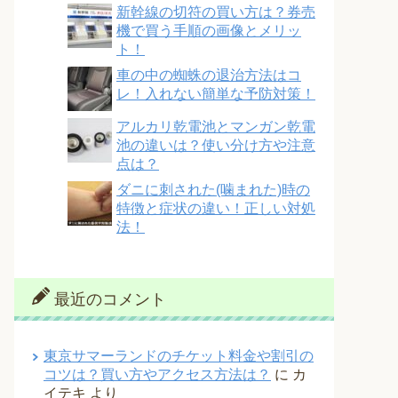
新幹線の切符の買い方は？券売
機で買う手順の画像とメリッ
ト！
車の中の蜘蛛の退治方法はコ
レ！入れない簡単な予防対策！
アルカリ乾電池とマンガン乾電
池の違いは？使い分け方や注意
点は？
ダニに刺された(噛まれた)時の
特徴と症状の違い！正しい対処
法！
最近のコメント
東京サマーランドのチケット料金や割引の
コツは？買い方やアクセス方法は？
に
カ
イテキ
より