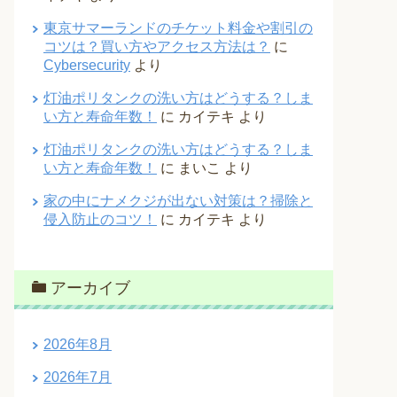
東京サマーランドのチケット料金や割引の
コツは？買い方やアクセス方法は？
に
Cybersecurity
より
灯油ポリタンクの洗い方はどうする？しま
い方と寿命年数！
に
カイテキ
より
灯油ポリタンクの洗い方はどうする？しま
い方と寿命年数！
に
まいこ
より
家の中にナメクジが出ない対策は？掃除と
侵入防止のコツ！
に
カイテキ
より
アーカイブ
2026年8月
2026年7月