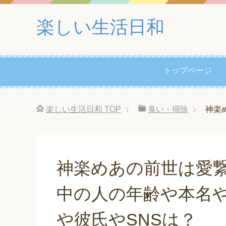
楽しい生活日和
トップページ
楽しい生活日和
TOP
臭い・掃除
神楽
神楽めあの前世は愛
中の人の年齢や本名
や彼氏やSNSは？