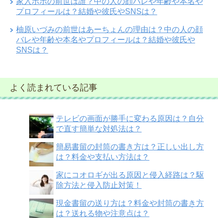
家入ポポの前世は誰？中の人の顔バレや年齢や本名や
プロフィールは？結婚や彼氏やSNSは？
柚原いづみの前世はあーちょんの理由は？中の人の顔
バレや年齢や本名やプロフィールは？結婚や彼氏や
SNSは？
よく読まれている記事
テレビの画面が勝手に変わる原因は？自分
で直す簡単な対処法は？
簡易書留の封筒の書き方は？正しい出し方
は？料金や支払い方法は？
家にコオロギが出る原因と侵入経路は？駆
除方法と侵入防止対策！
現金書留の送り方は？料金や封筒の書き方
は？送れる物や注意点は？