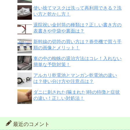
使い捨てマスクは洗って再利用できる？洗
い方と乾かし方！
退院祝い金封筒の種類は？正しい書き方の
表書きや中袋や裏面は？
新幹線の切符の買い方は？券売機で買う手
順の画像とメリット！
車の中の蜘蛛の退治方法はコレ！入れない
簡単な予防対策！
アルカリ乾電池とマンガン乾電池の違い
は？使い分け方や注意点は？
ダニに刺された(噛まれた)時の特徴と症状
の違い！正しい対処法！
最近のコメント