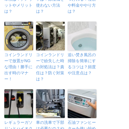
ットやメリット
使わない方法
や料金ややり方
は？
は？
は？
コインランドリ
コインランドリ
追い焚き風呂の
ーで放置がNG
ーで紛失した時
掃除を簡単にす
な理由！勝手に
の対処法は？責
るコツは？頻度
出す時のマナ
任は？防ぐ対策
や注意点は？
ー！
は？
レギュラーガソ
車の洗車で下部
石油ファンヒー
リンとハイオク
は必要なの？や
ターを使い始め