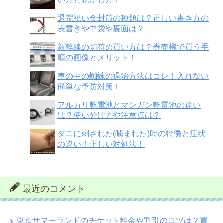
退院祝い金封筒の種類は？正しい書き方の
表書きや中袋や裏面は？
新幹線の切符の買い方は？券売機で買う手
順の画像とメリット！
車の中の蜘蛛の退治方法はコレ！入れない
簡単な予防対策！
アルカリ乾電池とマンガン乾電池の違い
は？使い分け方や注意点は？
ダニに刺された(噛まれた)時の特徴と症状
の違い！正しい対処法！
最近のコメント
東京サマーランドのチケット料金や割引のコツは？買