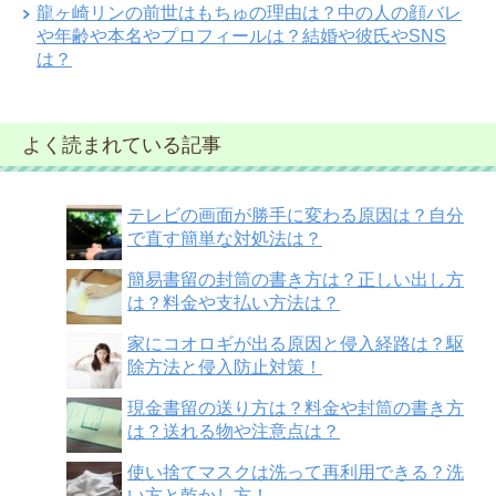
龍ヶ崎リンの前世はもちゅの理由は？中の人の顔バレ
や年齢や本名やプロフィールは？結婚や彼氏やSNS
は？
よく読まれている記事
テレビの画面が勝手に変わる原因は？自分
で直す簡単な対処法は？
簡易書留の封筒の書き方は？正しい出し方
は？料金や支払い方法は？
家にコオロギが出る原因と侵入経路は？駆
除方法と侵入防止対策！
現金書留の送り方は？料金や封筒の書き方
は？送れる物や注意点は？
使い捨てマスクは洗って再利用できる？洗
い方と乾かし方！