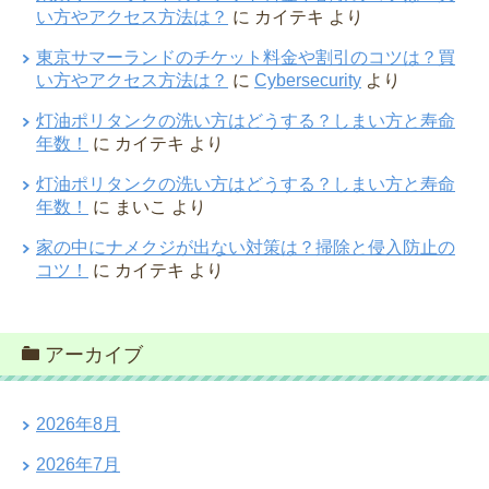
い方やアクセス方法は？
に
カイテキ
より
東京サマーランドのチケット料金や割引のコツは？買
い方やアクセス方法は？
に
Cybersecurity
より
灯油ポリタンクの洗い方はどうする？しまい方と寿命
年数！
に
カイテキ
より
灯油ポリタンクの洗い方はどうする？しまい方と寿命
年数！
に
まいこ
より
家の中にナメクジが出ない対策は？掃除と侵入防止の
コツ！
に
カイテキ
より
アーカイブ
2026年8月
2026年7月