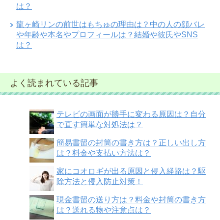
は？
龍ヶ崎リンの前世はもちゅの理由は？中の人の顔バレ
や年齢や本名やプロフィールは？結婚や彼氏やSNS
は？
よく読まれている記事
テレビの画面が勝手に変わる原因は？自分
で直す簡単な対処法は？
簡易書留の封筒の書き方は？正しい出し方
は？料金や支払い方法は？
家にコオロギが出る原因と侵入経路は？駆
除方法と侵入防止対策！
現金書留の送り方は？料金や封筒の書き方
は？送れる物や注意点は？