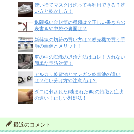
使い捨てマスクは洗って再利用できる？洗
い方と乾かし方！
退院祝い金封筒の種類は？正しい書き方の
表書きや中袋や裏面は？
新幹線の切符の買い方は？券売機で買う手
順の画像とメリット！
車の中の蜘蛛の退治方法はコレ！入れない
簡単な予防対策！
アルカリ乾電池とマンガン乾電池の違い
は？使い分け方や注意点は？
ダニに刺された(噛まれた)時の特徴と症状
の違い！正しい対処法！
最近のコメント