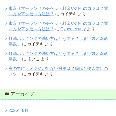
東京サマーランドのチケット料金や割引のコツは？買
い方やアクセス方法は？
に
カイテキ
より
東京サマーランドのチケット料金や割引のコツは？買
い方やアクセス方法は？
に
Cybersecurity
より
灯油ポリタンクの洗い方はどうする？しまい方と寿命
年数！
に
カイテキ
より
灯油ポリタンクの洗い方はどうする？しまい方と寿命
年数！
に
まいこ
より
家の中にナメクジが出ない対策は？掃除と侵入防止の
コツ！
に
カイテキ
より
アーカイブ
2026年8月