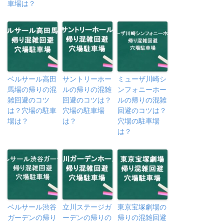
車場は？
ベルサール高田
サントリーホー
ミューザ川崎シ
馬場の帰りの混
ルの帰りの混雑
ンフォニーホー
雑回避のコツ
回避のコツは？
ルの帰りの混雑
は？穴場の駐車
穴場の駐車場
回避のコツは？
場は？
は？
穴場の駐車場
は？
ベルサール渋谷
立川ステージガ
東京宝塚劇場の
ガーデンの帰り
ーデンの帰りの
帰りの混雑回避