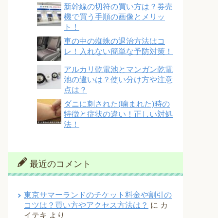
新幹線の切符の買い方は？券売
機で買う手順の画像とメリッ
ト！
車の中の蜘蛛の退治方法はコ
レ！入れない簡単な予防対策！
アルカリ乾電池とマンガン乾電
池の違いは？使い分け方や注意
点は？
ダニに刺された(噛まれた)時の
特徴と症状の違い！正しい対処
法！
最近のコメント
東京サマーランドのチケット料金や割引の
コツは？買い方やアクセス方法は？
に
カ
イテキ
より