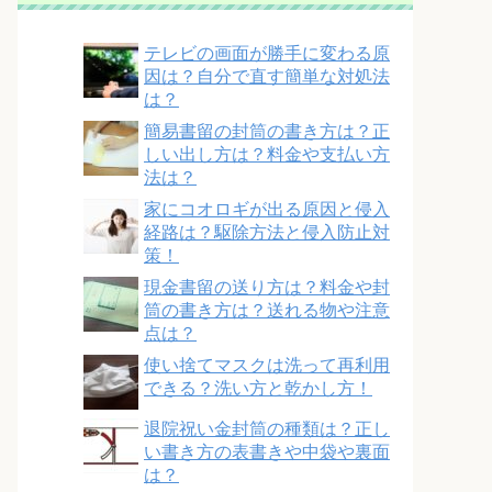
テレビの画面が勝手に変わる原
因は？自分で直す簡単な対処法
は？
簡易書留の封筒の書き方は？正
しい出し方は？料金や支払い方
法は？
家にコオロギが出る原因と侵入
経路は？駆除方法と侵入防止対
策！
現金書留の送り方は？料金や封
筒の書き方は？送れる物や注意
点は？
使い捨てマスクは洗って再利用
できる？洗い方と乾かし方！
退院祝い金封筒の種類は？正し
い書き方の表書きや中袋や裏面
は？