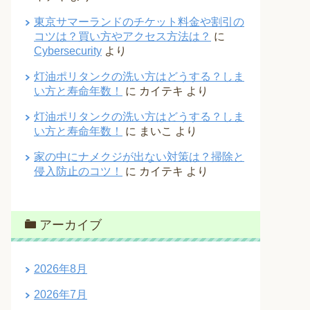
東京サマーランドのチケット料金や割引の
コツは？買い方やアクセス方法は？
に
Cybersecurity
より
灯油ポリタンクの洗い方はどうする？しま
い方と寿命年数！
に
カイテキ
より
灯油ポリタンクの洗い方はどうする？しま
い方と寿命年数！
に
まいこ
より
家の中にナメクジが出ない対策は？掃除と
侵入防止のコツ！
に
カイテキ
より
アーカイブ
2026年8月
2026年7月