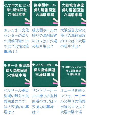
さいたま市文化
後楽園ホールの
大阪城音楽堂の
センターの帰り
帰りの混雑回避
帰りの混雑回避
の混雑回避のコ
のコツは？穴場
のコツは？穴場
ツは？穴場の駐
の駐車場は？
の駐車場は？
車場は？
ベルサール高田
サントリーホー
ミューザ川崎シ
馬場の帰りの混
ルの帰りの混雑
ンフォニーホー
雑回避のコツ
回避のコツは？
ルの帰りの混雑
は？穴場の駐車
穴場の駐車場
回避のコツは？
場は？
は？
穴場の駐車場