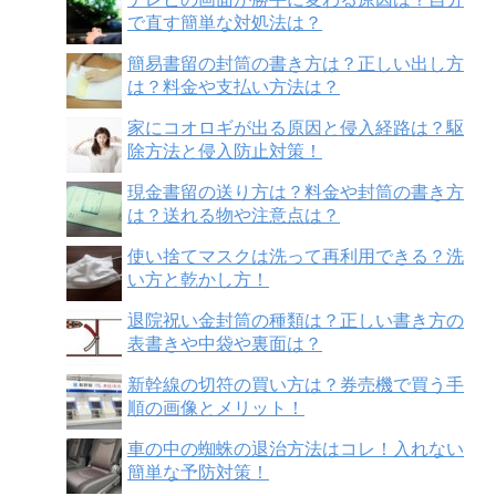
で直す簡単な対処法は？
簡易書留の封筒の書き方は？正しい出し方
は？料金や支払い方法は？
家にコオロギが出る原因と侵入経路は？駆
除方法と侵入防止対策！
現金書留の送り方は？料金や封筒の書き方
は？送れる物や注意点は？
使い捨てマスクは洗って再利用できる？洗
い方と乾かし方！
退院祝い金封筒の種類は？正しい書き方の
表書きや中袋や裏面は？
新幹線の切符の買い方は？券売機で買う手
順の画像とメリット！
車の中の蜘蛛の退治方法はコレ！入れない
簡単な予防対策！