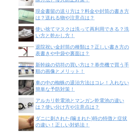
現金書留の送り方は？料金や封筒の書き方
は？送れる物や注意点は？
使い捨てマスクは洗って再利用できる？洗
い方と乾かし方！
退院祝い金封筒の種類は？正しい書き方の
表書きや中袋や裏面は？
新幹線の切符の買い方は？券売機で買う手
順の画像とメリット！
車の中の蜘蛛の退治方法はコレ！入れない
簡単な予防対策！
アルカリ乾電池とマンガン乾電池の違い
は？使い分け方や注意点は？
ダニに刺された(噛まれた)時の特徴と症状
の違い！正しい対処法！