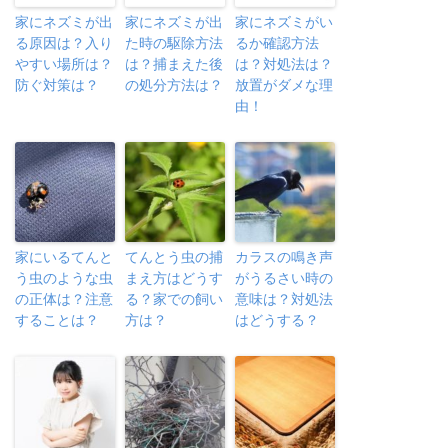
家にネズミが出
家にネズミが出
家にネズミがい
る原因は？入り
た時の駆除方法
るか確認方法
やすい場所は？
は？捕まえた後
は？対処法は？
防ぐ対策は？
の処分方法は？
放置がダメな理
由！
家にいるてんと
てんとう虫の捕
カラスの鳴き声
う虫のような虫
まえ方はどうす
がうるさい時の
の正体は？注意
る？家での飼い
意味は？対処法
することは？
方は？
はどうする？