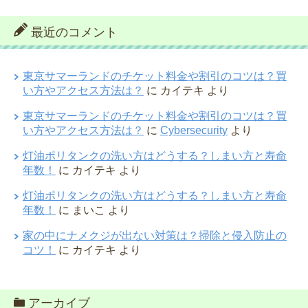
最近のコメント
東京サマーランドのチケット料金や割引のコツは？買
い方やアクセス方法は？
に
カイテキ
より
東京サマーランドのチケット料金や割引のコツは？買
い方やアクセス方法は？
に
Cybersecurity
より
灯油ポリタンクの洗い方はどうする？しまい方と寿命
年数！
に
カイテキ
より
灯油ポリタンクの洗い方はどうする？しまい方と寿命
年数！
に
まいこ
より
家の中にナメクジが出ない対策は？掃除と侵入防止の
コツ！
に
カイテキ
より
アーカイブ