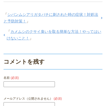
「
シバンムシアリガタバチに刺された時の症状！対処法
と予防対策！
」
「
カメムシのクサイ臭いを取る簡単な方法！やってはい
けないこと！
」
コメントを残す
名前
(必須)
メールアドレス（公開されません）
(必須)