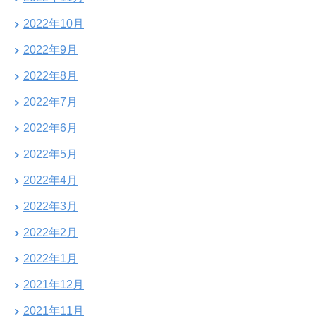
2022年10月
2022年9月
2022年8月
2022年7月
2022年6月
2022年5月
2022年4月
2022年3月
2022年2月
2022年1月
2021年12月
2021年11月