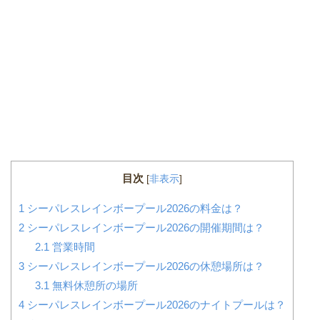
目次
[
非表示
]
1
シーパレスレインボープール2026の料金は？
2
シーパレスレインボープール2026の開催期間は？
2.1
営業時間
3
シーパレスレインボープール2026の休憩場所は？
3.1
無料休憩所の場所
4
シーパレスレインボープール2026のナイトプールは？