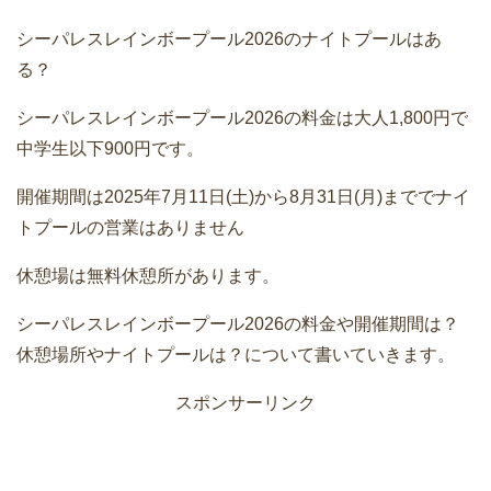
シーパレスレインボープール2026のナイトプールはあ
る？
シーパレスレインボープール2026の料金は大人1,800円で
中学生以下900円です。
開催期間は2025年7月11日(土)から8月31日(月)まででナイ
トプールの営業はありません
休憩場は無料休憩所があります。
シーパレスレインボープール2026の料金や開催期間は？
休憩場所やナイトプールは？について書いていきます。
スポンサーリンク