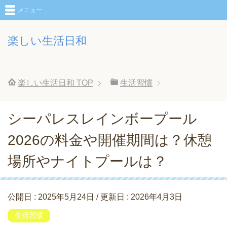
メニュー
楽しい生活日和
楽しい生活日和
TOP
生活習慣
シーパレスレインボープール
2026の料金や開催期間は？休憩
場所やナイトプールは？
公開日 :
2025年5月24日
/ 更新日 :
2026年4月3日
生活習慣