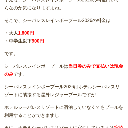
らなのか気になりますよね。
そこで、シーパレスレインボープール2026の料金は
・大人
1,800円
・中学生以下
900円
です。
シーパレスレインボープールは
当日券のみで支払いは現金
のみ
です。
シーパレスレインボープール2026はホテルシーパレスリ
ゾートに隣接する屋外レジャープールですが
ホテルシーパレスリゾートに宿泊していなくてもプールを
利用することができますし
更に、ホテルシーパレスリゾートに宿泊している人は
宿泊