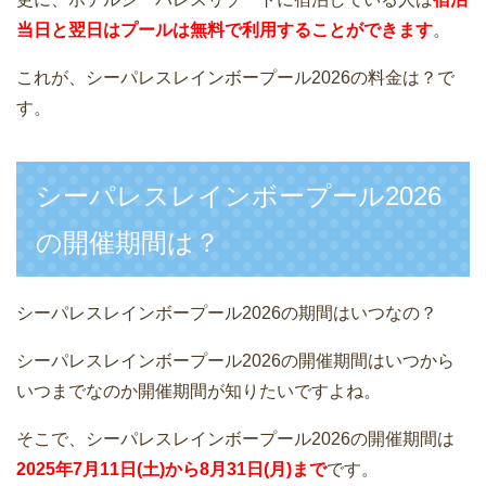
当日と翌日はプールは無料で利用することができます
。
これが、シーパレスレインボープール2026の料金は？で
す。
シーパレスレインボープール2026
の開催期間は？
シーパレスレインボープール2026の期間はいつなの？
シーパレスレインボープール2026の開催期間はいつから
いつまでなのか開催期間が知りたいですよね。
そこで、シーパレスレインボープール2026の開催期間は
2025年7月11日(土)から8月31日(月)まで
です。