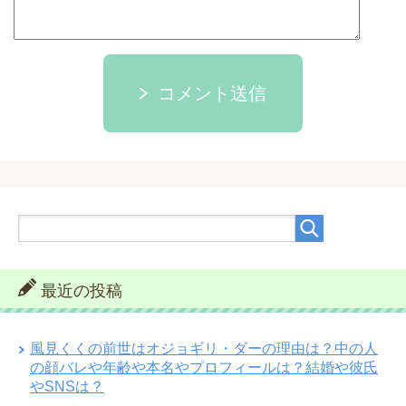
コメント送信
最近の投稿
風見くくの前世はオジョギリ・ダーの理由は？中の人
の顔バレや年齢や本名やプロフィールは？結婚や彼氏
やSNSは？