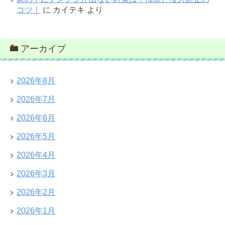
コツ！
に
カイテキ
より
アーカイブ
2026年8月
2026年7月
2026年6月
2026年5月
2026年4月
2026年3月
2026年2月
2026年1月