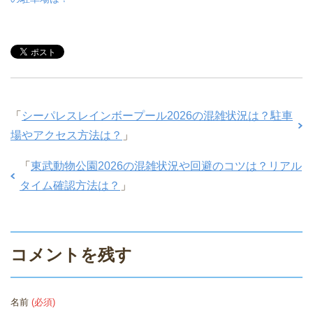
「
シーパレスレインボープール2026の混雑状況は？駐車
場やアクセス方法は？
」
「
東武動物公園2026の混雑状況や回避のコツは？リアル
タイム確認方法は？
」
コメントを残す
名前
(必須)