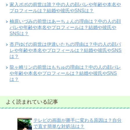
家入ポポの前世は誰？中の人の顔バレや年齢や本名や
プロフィールは？結婚や彼氏やSNSは？
柚原いづみの前世はあーちょんの理由は？中の人の顔
バレや年齢や本名やプロフィールは？結婚や彼氏や
SNSは？
杏戸ゆげの前世は伊達いたちの理由は？中の人の顔バ
レや年齢や本名やプロフィールは？結婚や彼氏やSNS
は？
龍ヶ崎リンの前世はもちゅの理由は？中の人の顔バレ
や年齢や本名やプロフィールは？結婚や彼氏やSNS
は？
よく読まれている記事
テレビの画面が勝手に変わる原因は？自分
で直す簡単な対処法は？