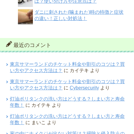
は？使い分け方や注意点は？
ダニに刺された(噛まれた)時の特徴と症状
の違い！正しい対処法！
最近のコメント
東京サマーランドのチケット料金や割引のコツは？買
い方やアクセス方法は？
に
カイテキ
より
東京サマーランドのチケット料金や割引のコツは？買
い方やアクセス方法は？
に
Cybersecurity
より
灯油ポリタンクの洗い方はどうする？しまい方と寿命
年数！
に
カイテキ
より
灯油ポリタンクの洗い方はどうする？しまい方と寿命
年数！
に
まいこ
より
家の中にナメクジが出ない対策は？掃除と侵入防止の