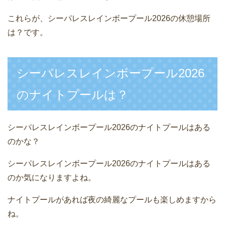
これらが、シーパレスレインボープール2026の休憩場所
は？です。
シーパレスレインボープール2026
のナイトプールは？
シーパレスレインボープール2026のナイトプールはある
のかな？
シーパレスレインボープール2026のナイトプールはある
のか気になりますよね。
ナイトプールがあれば夜の綺麗なプールも楽しめますから
ね。