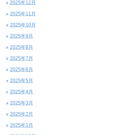
2025年12月
2025年11月
2025年10月
2025年9月
2025年8月
2025年7月
2025年6月
2025年5月
2025年4月
2025年3月
2025年2月
2025年1月