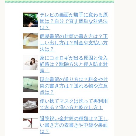
テレビの画面が勝手に変わる原
因は？自分で直す簡単な対処法
は？
簡易書留の封筒の書き方は？正
しい出し方は？料金や支払い方
法は？
家にコオロギが出る原因と侵入
経路は？駆除方法と侵入防止対
策！
現金書留の送り方は？料金や封
筒の書き方は？送れる物や注意
点は？
使い捨てマスクは洗って再利用
できる？洗い方と乾かし方！
退院祝い金封筒の種類は？正し
い書き方の表書きや中袋や裏面
は？