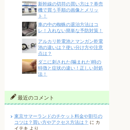
新幹線の切符の買い方は？券売
機で買う手順の画像とメリッ
ト！
車の中の蜘蛛の退治方法はコ
レ！入れない簡単な予防対策！
アルカリ乾電池とマンガン乾電
池の違いは？使い分け方や注意
点は？
ダニに刺された(噛まれた)時の
特徴と症状の違い！正しい対処
法！
最近のコメント
東京サマーランドのチケット料金や割引の
コツは？買い方やアクセス方法は？
に
カ
イテキ
より