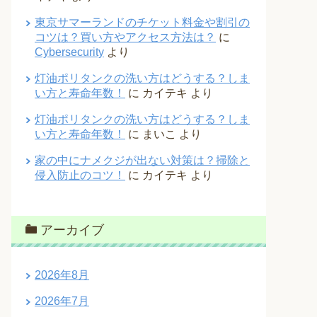
東京サマーランドのチケット料金や割引の
コツは？買い方やアクセス方法は？
に
Cybersecurity
より
灯油ポリタンクの洗い方はどうする？しま
い方と寿命年数！
に
カイテキ
より
灯油ポリタンクの洗い方はどうする？しま
い方と寿命年数！
に
まいこ
より
家の中にナメクジが出ない対策は？掃除と
侵入防止のコツ！
に
カイテキ
より
アーカイブ
2026年8月
2026年7月