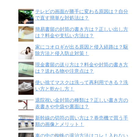
テレビの画面が勝手に変わる原因は？自分
で直す簡単な対処法は？
簡易書留の封筒の書き方は？正しい出し方
は？料金や支払い方法は？
家にコオロギが出る原因と侵入経路は？駆
除方法と侵入防止対策！
現金書留の送り方は？料金や封筒の書き方
は？送れる物や注意点は？
使い捨てマスクは洗って再利用できる？洗
い方と乾かし方！
退院祝い金封筒の種類は？正しい書き方の
表書きや中袋や裏面は？
新幹線の切符の買い方は？券売機で買う手
順の画像とメリット！
車の中の蜘蛛の退治方法はコレ！入れない