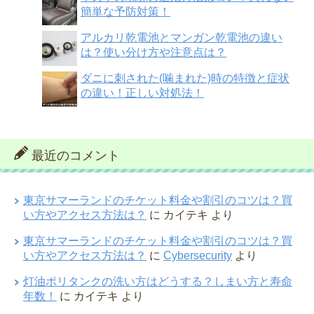
簡単な予防対策！
アルカリ乾電池とマンガン乾電池の違い
は？使い分け方や注意点は？
ダニに刺された(噛まれた)時の特徴と症状
の違い！正しい対処法！
最近のコメント
東京サマーランドのチケット料金や割引のコツは？買
い方やアクセス方法は？
に
カイテキ
より
東京サマーランドのチケット料金や割引のコツは？買
い方やアクセス方法は？
に
Cybersecurity
より
灯油ポリタンクの洗い方はどうする？しまい方と寿命
年数！
に
カイテキ
より