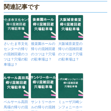
関連記事です
さいたま市文化
後楽園ホールの
大阪城音楽堂の
センターの帰り
帰りの混雑回避
帰りの混雑回避
の混雑回避のコ
のコツは？穴場
のコツは？穴場
ツは？穴場の駐
の駐車場は？
の駐車場は？
車場は？
ベルサール高田
サントリーホー
ミューザ川崎シ
馬場の帰りの混
ルの帰りの混雑
ンフォニーホー