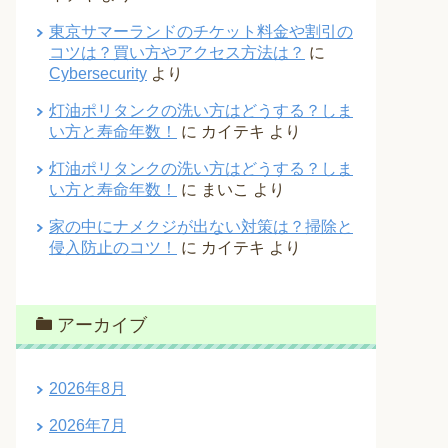
東京サマーランドのチケット料金や割引の
コツは？買い方やアクセス方法は？
に
Cybersecurity
より
灯油ポリタンクの洗い方はどうする？しま
い方と寿命年数！
に
カイテキ
より
灯油ポリタンクの洗い方はどうする？しま
い方と寿命年数！
に
まいこ
より
家の中にナメクジが出ない対策は？掃除と
侵入防止のコツ！
に
カイテキ
より
アーカイブ
2026年8月
2026年7月