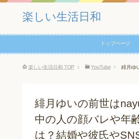
楽しい生活日和
トップページ
楽しい生活日和
TOP
YouTube
緋月ゆ
緋月ゆいの前世はnay
中の人の顔バレや年
は？結婚や彼氏やSN