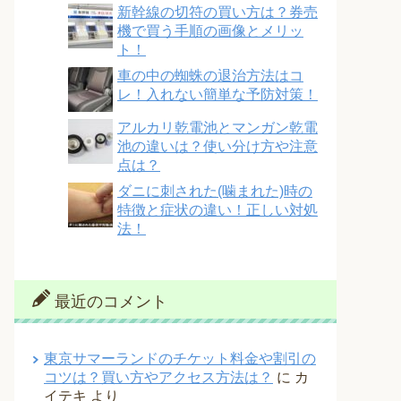
新幹線の切符の買い方は？券売
機で買う手順の画像とメリッ
ト！
車の中の蜘蛛の退治方法はコ
レ！入れない簡単な予防対策！
アルカリ乾電池とマンガン乾電
池の違いは？使い分け方や注意
点は？
ダニに刺された(噛まれた)時の
特徴と症状の違い！正しい対処
法！
最近のコメント
東京サマーランドのチケット料金や割引の
コツは？買い方やアクセス方法は？
に
カ
イテキ
より