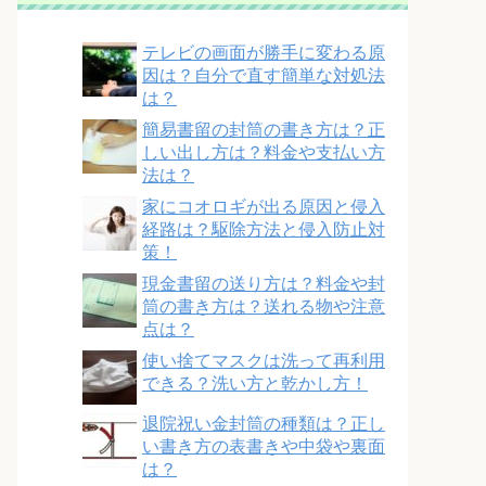
テレビの画面が勝手に変わる原
因は？自分で直す簡単な対処法
は？
簡易書留の封筒の書き方は？正
しい出し方は？料金や支払い方
法は？
家にコオロギが出る原因と侵入
経路は？駆除方法と侵入防止対
策！
現金書留の送り方は？料金や封
筒の書き方は？送れる物や注意
点は？
使い捨てマスクは洗って再利用
できる？洗い方と乾かし方！
退院祝い金封筒の種類は？正し
い書き方の表書きや中袋や裏面
は？