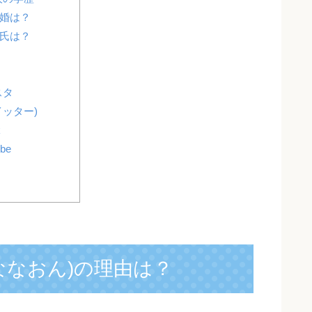
結婚は？
彼氏は？
スタ
イッター)
k
be
(ななおん)の理由は？