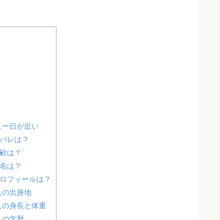
ュー日が近い
顔バレは？
年齢は？
本名は？
プロフィールは？
人の出身地
人の身長と体重
人の学歴