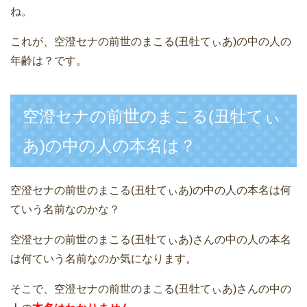
ね。
これが、空澄セナの前世のまこる(丑牡てぃあ)の中の人の
年齢は？です。
空澄セナの前世のまこる(丑牡てぃ
あ)の中の人の本名は？
空澄セナの前世のまこる(丑牡てぃあ)の中の人の本名は何
ていう名前なのかな？
空澄セナの前世のまこる(丑牡てぃあ)さんの中の人の本名
は何ていう名前なのか気になります。
そこで、空澄セナの前世のまこる(丑牡てぃあ)さんの中の