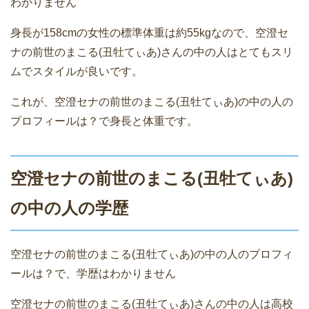
わかりません
身長が158cmの女性の標準体重は約55kgなので、空澄セ
ナの前世のまこる(丑牡てぃあ)さんの中の人はとてもスリ
ムでスタイルが良いです。
これが、空澄セナの前世のまこる(丑牡てぃあ)の中の人の
プロフィールは？で身長と体重です。
空澄セナの前世のまこる(丑牡てぃあ)
の中の人の学歴
空澄セナの前世のまこる(丑牡てぃあ)の中の人のプロフィ
ールは？で、学歴はわかりません
空澄セナの前世のまこる(丑牡てぃあ)さんの中の人は高校