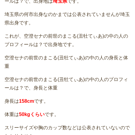
ールは？で、出身地は
埼玉県
です。
埼玉県の何市出身なのかまでは公表されていませんが埼玉
県出身です。
これが、空澄セナの前世のまこる(丑牡てぃあ)の中の人の
プロフィールは？で出身地です。
空澄セナの前世のまこる(丑牡てぃあ)の中の人の身長と体
重
空澄セナの前世のまこる(丑牡てぃあ)の中の人のプロフィ
ールは？で、身長と体重
身長は
158cm
です。
体重は
50kgくらい
です。
スリーサイズや胸のカップ数などは公表されていないので