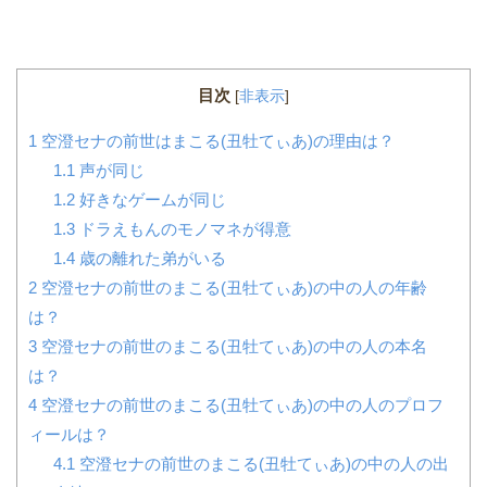
目次
[
非表示
]
1
空澄セナの前世はまこる(丑牡てぃあ)の理由は？
1.1
声が同じ
1.2
好きなゲームが同じ
1.3
ドラえもんのモノマネが得意
1.4
歳の離れた弟がいる
2
空澄セナの前世のまこる(丑牡てぃあ)の中の人の年齢
は？
3
空澄セナの前世のまこる(丑牡てぃあ)の中の人の本名
は？
4
空澄セナの前世のまこる(丑牡てぃあ)の中の人のプロフ
ィールは？
4.1
空澄セナの前世のまこる(丑牡てぃあ)の中の人の出