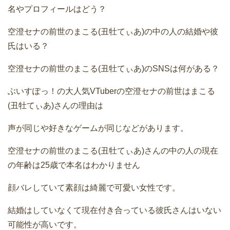
名やプロフィールはどう？
空澄セナの前世のまこる(丑牡てぃあ)の中の人の結婚や彼
氏はいる？
空澄セナの前世のまこる(丑牡てぃあ)のSNSは何がある？
ぶいすぽっ！の大人気VTuberの空澄セナの前世はまこる
(丑牡てぃあ)さんの理由は
声が同じや好きなゲームが同じなどがあります。
空澄セナの前世のまこる(丑牡てぃあ)さんの中の人の現在
の年齢は25歳で本名はわかりません
顔バレしていて素顔は綺麗で可愛い女性です。
結婚はしていなくて現在付き合っている彼氏さんはいない
可能性が高いです。