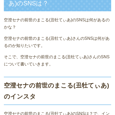
あ)のSNSは？
空澄セナの前世のまこる(丑牡てぃあ)のSNSは何があるの
かな？
空澄セナの前世のまこる(丑牡てぃあ)さんのSNSは何があ
るのか知りたいです。
そこで、空澄セナの前世のまこる(丑牡てぃあ)さんのSNS
について書いていきます。
空澄セナの前世のまこる(丑牡てぃあ)
のインスタ
空澄セナの前世のまこる(丑牡てぃあ)のSNSは？で、イン