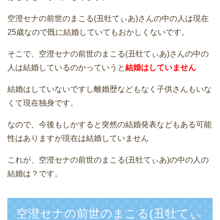
空澄セナの前世のまこる(丑牡てぃあ)さんの中の人は現在
25歳なので既に結婚していてもおかしくないです。
そこで、空澄セナの前世のまこる(丑牡てぃあ)さんの中の
人は結婚しているのかっていうと
結婚はしていません
結婚はしていないですし離婚歴などもなく子供さんもいな
くて現在独身です。
なので、今後もしかすると突然の結婚発表などもある可能
性はありますが現在は結婚していません
これが、空澄セナの前世のまこる(丑牡てぃあ)の中の人の
結婚は？です。
空澄セナの前世のまこる(丑牡てぃ