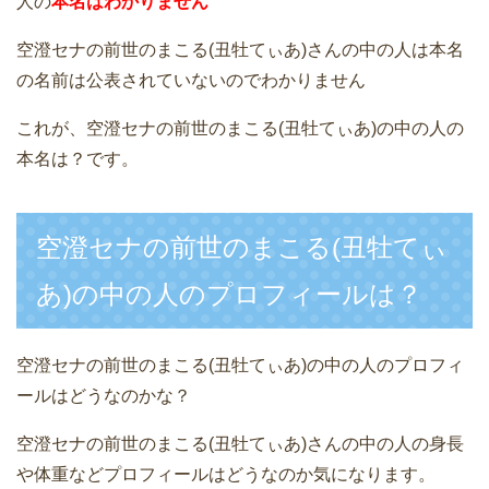
人の
本名はわかりません
空澄セナの前世のまこる(丑牡てぃあ)さんの中の人は本名
の名前は公表されていないのでわかりません
これが、空澄セナの前世のまこる(丑牡てぃあ)の中の人の
本名は？です。
空澄セナの前世のまこる(丑牡てぃ
あ)の中の人のプロフィールは？
空澄セナの前世のまこる(丑牡てぃあ)の中の人のプロフィ
ールはどうなのかな？
空澄セナの前世のまこる(丑牡てぃあ)さんの中の人の身長
や体重などプロフィールはどうなのか気になります。