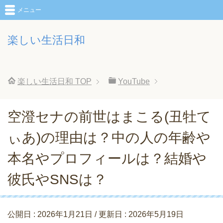
メニュー
楽しい生活日和
楽しい生活日和
TOP
YouTube
空澄セナの前世はまこる(丑牡て
ぃあ)の理由は？中の人の年齢や
本名やプロフィールは？結婚や
彼氏やSNSは？
公開日 :
2026年1月21日
/ 更新日 :
2026年5月19日